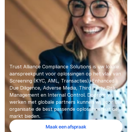
Trust Alliance Compliance Solutions is uw lokale 
aanspreekpunt voor oplossingen op het vlak van 
Screening (KYC, AML, Transacties), Enhanced 
Due Diligence, Adverse Media, Third Party Risk 
Management en Internal Control. Doordat wij 
werken met globale partners kunnen wij voor uw 
organisatie de best passende oplossingen uit de 
markt bieden.
Maak een afspraak