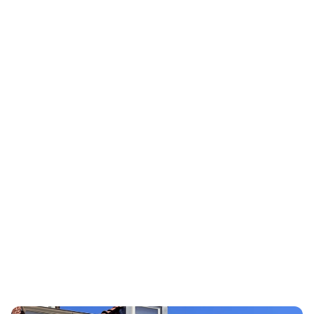
LSEG
3rd Risk
LSEG Risk In
Europa's toonaangevend platform 
marktleider
voor risicomanagement van derde 
het gebied 
partijen en internal control.
due diligenc